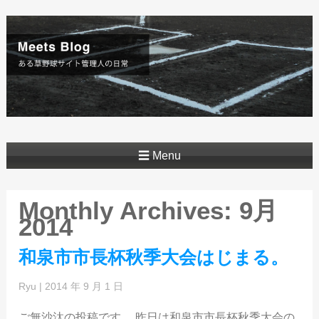
☰ Menu
Monthly Archives: 9月
2014
和泉市市長杯秋季大会はじまる。
Ryu
|
2014 年 9 月 1 日
ご無沙汰の投稿です。 昨日は和泉市市長杯秋季大会の