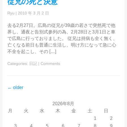
従兄の死と決意
Ryu
|
2010 年 3 月 2 日
去る2月27日。広島の従兄が39歳の若さで突然死で他
界し、通夜と告別式参列の為、2月28日と3月1日と車
で広島に行っておりました。 従兄は持病も全く無く、
亡くなる前日も普通に生活し、明け方になって急に心
不全を起こし、その […]
Categories:
日記
|
Comments
←
older
2026年8月
月
火
水
木
金
土
日
1
2
3
4
5
6
7
8
9