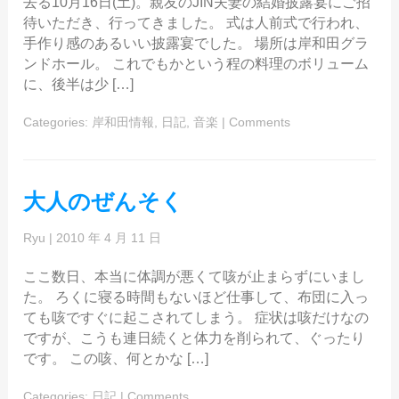
去る10月16日(土)。親友のJIN夫妻の結婚披露宴にご招
待いただき、行ってきました。 式は人前式で行われ、
手作り感のあるいい披露宴でした。 場所は岸和田グラ
ンドホール。 これでもかという程の料理のボリューム
に、後半は少 […]
Categories:
岸和田情報
,
日記
,
音楽
|
Comments
大人のぜんそく
Ryu
|
2010 年 4 月 11 日
ここ数日、本当に体調が悪くて咳が止まらずにいまし
た。 ろくに寝る時間もないほど仕事して、布団に入っ
ても咳ですぐに起こされてしまう。 症状は咳だけなの
ですが、こうも連日続くと体力を削られて、ぐったり
です。 この咳、何とかな […]
Categories:
日記
|
Comments