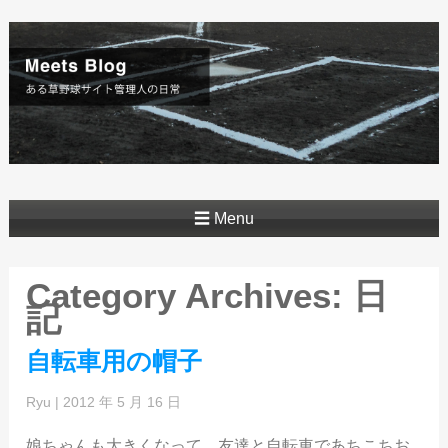
☰ Menu
Category Archives: 日
記
自転車用の帽子
Ryu
|
2012 年 5 月 16 日
娘ちゃんも大きくなって、友達と自転車であちこちお